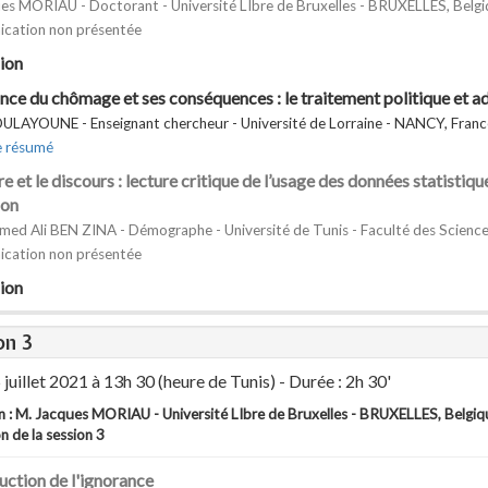
es MORIAU - Doctorant - Université LIbre de Bruxelles - BRUXELLES, Belg
cation non présentée
ion
ance du chômage et ses conséquences : le traitement politique et ad
OULAYOUNE - Enseignant chercheur - Université de Lorraine - NANCY, Franc
e résumé
re et le discours : lecture critique de l’usage des données statistiq
ion
ed Ali BEN ZINA - Démographe - Université de Tunis - Faculté des Science
cation non présentée
ion
on 3
 juillet 2021 à 13h 30 (heure de Tunis) - Durée : 2h 30'
on : M. Jacques MORIAU - Université LIbre de Bruxelles - BRUXELLES, Belgiq
n de la session 3
uction de l'ignorance