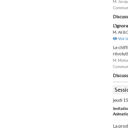
M. Jacqu
Communi
Discuss
L’ignor
M. Ali B
Voir l
Le chiff
révolut
M. Moham
Communi
Discuss
Sessi
jeudi 15
Invitati
Animatio
La prod