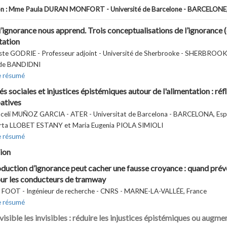
on : Mme Paula DURAN MONFORT - Université de Barcelone - BARCELONE,
’ignorance nous apprend. Trois conceptualisations de l’ignorance (e
tation
ste GODRIE - Professeur adjoint - Université de Sherbrooke - SHERBROO
de BANDIDNI
e résumé
és sociales et injustices épistémiques autour de l'alimentation : r
patives
celi MUÑOZ GARCIA - ATER - Universitat de Barcelona - BARCELONA, Es
rta LLOBET ESTANY et Maria Eugenia PIOLA SIMIOLI
e résumé
ion
duction d’ignorance peut cacher une fausse croyance : quand prév
our les conducteurs de tramway
 FOOT - Ingénieur de recherche - CNRS - MARNE-LA-VALLÉE, France
e résumé
isible les invisibles : réduire les injustices épistémiques ou augmen