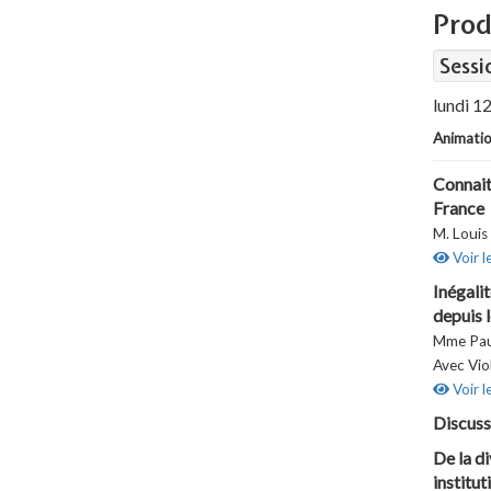
Prod
Sessi
lundi 12
Animatio
Connait
France
M. Louis
Voir l
Inégalit
depuis 
Mme Pau
Avec Vi
Voir l
Discuss
De la d
institut