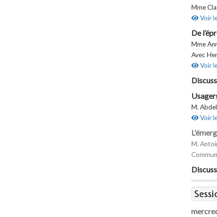
Mme Clai
Voir l
De l’ép
Mme Anne
Avec He
Voir l
Discuss
Usagers
M. Abdel
Voir l
L'émerg
M. Antoi
Communi
Discuss
Sessi
mercredi