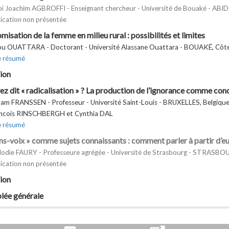
i Joachim AGBROFFI - Enseignant chercheur - Université de Bouaké - ABID
cation non présentée
misation de la femme en milieu rural : possibilités et limites
u OUATTARA - Doctorant - Université Alassane Ouattara - BOUAKÉ, Côte 
e résumé
ion
ez dit « radicalisation » ? La production de l’ignorance comme cond
am FRANSSEN - Professeur - Université Saint-Louis - BRUXELLES, Belgiqu
ancois RINSCHBERGH et Cynthia DAL
e résumé
ans-voix » comme sujets connaissants : comment parler à partir d’e
die FAURY - Professeure agrégée - Université de Strasbourg - STRASBO
cation non présentée
ion
lée générale