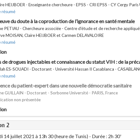
re HEIJBOER - Enseignante chercheure - EPSS - CRI EPSS - CY Cergy Pari
e résumé
reuve du doute à la coproduction de l’ignorance en santé mentale
 PETIAU - Chercheure associée - Centre d'étude et de recherche appliqué
rve MOISAN, Claire HEIJBOER et Carmen DELAVALOIRE
e résumé
ion
 de drogues injectables et connaissance du statut VIH : de la préca
lah ES-SOUADI - Doctorant - Université Hassan II Casablanca - CASABLA
e résumé
ence du patient-expert dans une nouvelle démocratie sanitaire
ne GUILLAIN - Doctorant - Sorbonne Université - PARIS, France
cation non présentée
ion
on 2
 14 juillet 2021 à 13h 30 (heure de Tunis) - Durée : 2h 30'