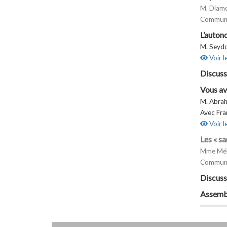
M. Diamo
Communi
L’autono
M. Seydo
Voir l
Discuss
Vous av
M. Abrah
Avec Fr
Voir l
Les « s
Mme Mélo
Communi
Discuss
Assemb