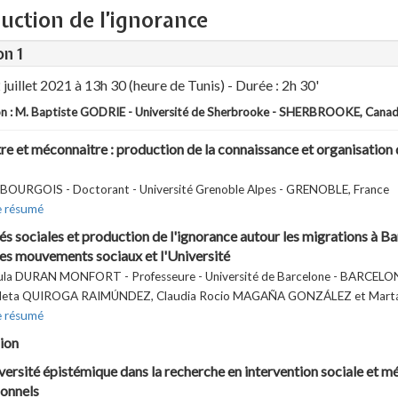
uction de l’ignorance
on 1
 juillet 2021 à 13h 30 (heure de Tunis) - Durée : 2h 30'
n : M. Baptiste GODRIE - Université de Sherbrooke - SHERBROOKE, Cana
re et méconnaitre : production de la connaissance et organisation d
 BOURGOIS - Doctorant - Université Grenoble Alpes - GRENOBLE, France
e résumé
és sociales et production de l'ignorance autour les migrations à Ba
les mouvements sociaux et l'Université
la DURAN MONFORT - Professeure - Université de Barcelone - BARCELON
oleta QUIROGA RAIMÚNDEZ, Claudia Rocio MAGAÑA GONZÁLEZ et Mar
e résumé
ion
iversité épistémique dans la recherche en intervention sociale et m
ionnels