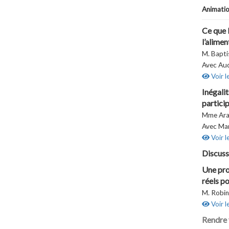
Animati
Ce que l
l’alimen
M. Bapti
Avec Au
Voir l
Inégalit
partici
Mme Ara
Avec Ma
Voir l
Discuss
Une pro
réels p
M. Robin
Voir l
Rendre v